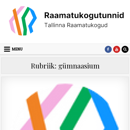
Skip
to
content
MENU
Rubriik:
gümnaasium