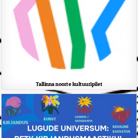
Tallinna noorte kultuuripilet