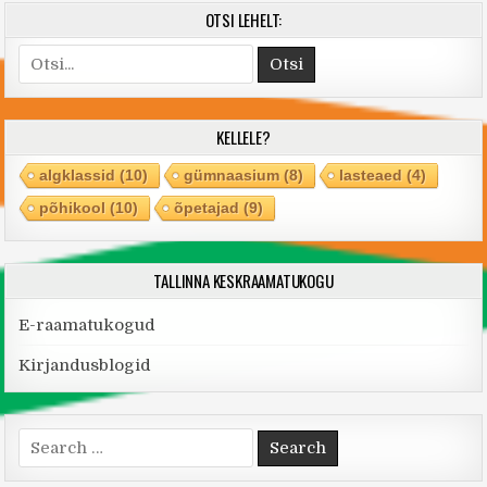
OTSI LEHELT:
Search
for:
KELLELE?
algklassid
(10)
gümnaasium
(8)
lasteaed
(4)
põhikool
(10)
õpetajad
(9)
TALLINNA KESKRAAMATUKOGU
E-raamatukogud
Kirjandusblogid
Search
for: