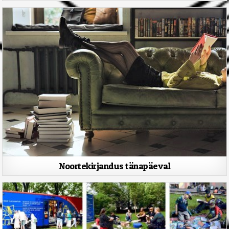
Noortekirjandus tänapäeval