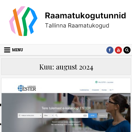
Skip
to
content
MENU
Kuu:
august 2024