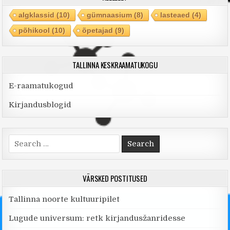
algklassid
(10)
gümnaasium
(8)
lasteaed
(4)
põhikool
(10)
õpetajad
(9)
TALLINNA KESKRAAMATUKOGU
E-raamatukogud
Kirjandusblogid
Search
for:
VÄRSKED POSTITUSED
Tallinna noorte kultuuripilet
Lugude universum: retk kirjandusžanridesse