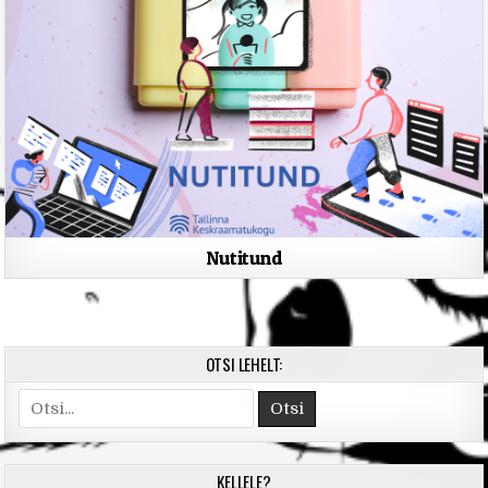
Nutitund
OTSI LEHELT:
Search
for:
KELLELE?