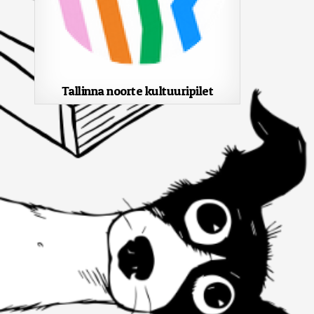
Tallinna noorte kultuuripilet