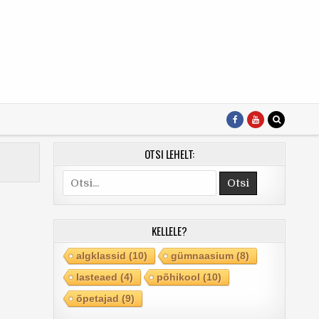
OTSI LEHELT:
Search
for:
KELLELE?
algklassid
(10)
gümnaasium
(8)
lasteaed
(4)
põhikool
(10)
õpetajad
(9)