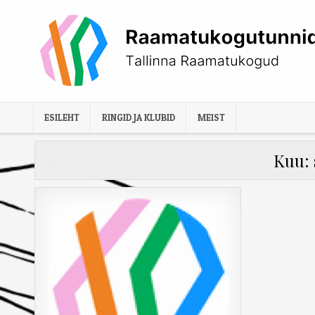
Skip
to
content
ESILEHT
RINGID JA KLUBID
MEIST
Kuu: